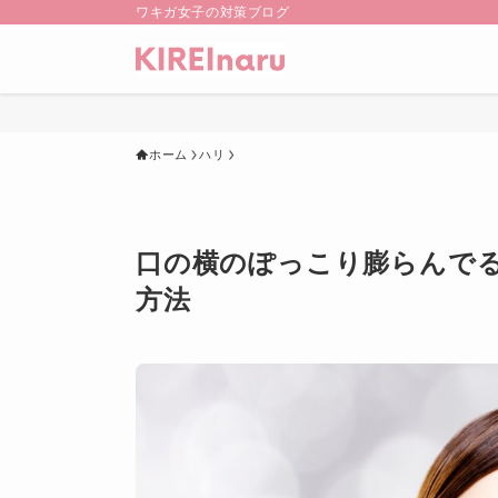
ワキガ女子の対策ブログ
ホーム
ハリ
口の横のぽっこり膨らんで
方法