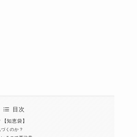
目次
？【知恵袋】
気づくのか？