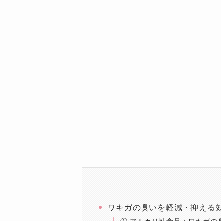
ワキガの臭いを軽減・抑える
① アルカリ性食品：ワキガの