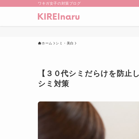
ワキガ女子の対策ブログ
ホーム
シミ・美白
【３０代シミだらけを防止
シミ対策